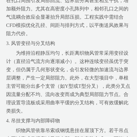
在孔口周围引发局部回流、边界层分离甚至相互干扰，增
加额外阻力。尤其在高密度小孔阵列中，相邻孔口之间的
气流耦合效应会显著抬升局部压损。工程实践中需结合
CFD模拟优化孔径、间距与排列方式，以平衡送风效果与
阻力代价。
3. 风管变径与分叉结构
为维持沿程静压均匀，长距离织物风管常采用变径设
计（直径沿气流方向逐渐减小）。这种连续变径虽优于突
变，但仍属于几何形状变化，会引发轻微的加速流与边界
层调整，产生一定局部阻力。此外，在大型项目中，单根
主管可能分出多个支管（如Y型或T型分叉），此类分叉点
因流量分配不均、流向改变而成为典型局部阻力节点。合
理设置导流板或采用曲率平缓的分叉结构，可有效缓解此
类损失。
4. 吊挂支撑与内部障碍物
织物风管依靠吊索或钢缆悬挂在屋顶下方。若干吊点