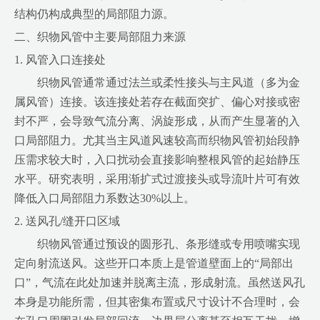
结构仍构成典型的局部阻力源。
二、织物风管中主要局部阻力来源
1. 风管入口连接处
织物风管通常通过法兰或柔性接头与主风道（多为金
属风管）连接。该连接处若存在截面突扩、偏心对接或密
封不严，会导致气流分离、涡旋形成，从而产生显著的入
口局部阻力。尤其当主风道风速较高而织物风管初始段静
压需求较大时，入口扰动会直接影响整根风管的起始静压
水平。研究表明，采用渐扩式过渡接头或导流叶片可有效
降低入口局部阻力系数达30%以上。
2. 送风孔/缝开口区域
织物风管通过预设的圆形孔、条形缝或专用喷嘴实现
定向射流送风。这些开口本质上是管道壁面上的“局部出
口”，气流在此处加速并脱离主流，形成射流。虽然送风孔
本身是功能所需，但其密集布置或尺寸设计不合理时，会