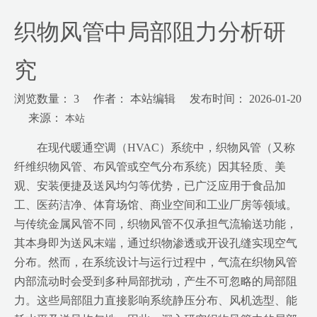
织物风管中局部阻力分析研
究
浏览数量：
3
作者： 本站编辑 发布时间： 2026-01-20
来源：
本站
["wechat","weibo","qzone","douban","email"]
在现代暖通空调（HVAC）系统中，织物风管（又称
纤维织物风管、布风管或空气分布系统）因其轻质、美
观、安装便捷及送风均匀等优势，已广泛应用于食品加
工、医药洁净、体育场馆、商业空间和工业厂房等领域。
与传统金属风管不同，织物风管不仅承担气流输送功能，
其本身即为送风末端，通过织物渗透或开设孔缝实现空气
分布。然而，在系统设计与运行过程中，气流在织物风管
内部流动时会受到多种局部扰动，产生不可忽略的局部阻
力。这些局部阻力直接影响系统静压分布、风机选型、能