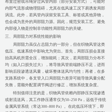
布置过密或吊绳穿过风管内部（部分安装方式），可能对
内部气流形成物理阻碍，尤其在低风速工况下易诱发局部
涡流。此外，若风管内误留安装工具、标签或其他异物，
也会成为意外的局部阻力源。因此，规范安装工艺、避免
内部侵入物是控制非功能性局部阻力的关键。
三、局部阻力对系统性能的影响
局部阻力虽仅占总阻力的一部分，但在织物风管这类
低压、低速系统中影响尤为突出。首先，局部压损会直接
抬高风机所需全压，增加能耗；其次，若局部阻力分布不
均（如入口损失过大），将导致风管前端静压不足，进而
影响后段渗透送风量，破坏整体送风均匀性；再者，在多
支路系统中，各支管入口局部阻力差异可能导致风量分配
失衡，需额外配置调节阀进行修正，增加系统复杂度。
特别值得注意的是，织物风管依赖内部静压实现渗透
或射流送风，其工作静压通常仅为50–250 Pa，远低于传统
金属风管系统（常达300–800 Pa）。在此低压环境下，即