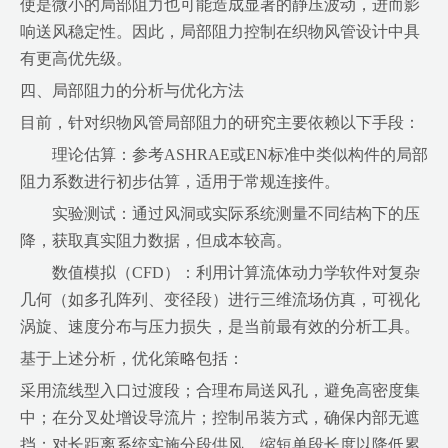
使是微小的局部阻力也可能造成显著的静压波动，进而影
响送风稳定性。因此，局部阻力控制在织物风管设计中具
有更高优先级。
四、局部阻力的分析与优化方法
目前，针对织物风管局部阻力的研究主要依赖以下手段：
理论估算：参考ASHRAE或EN标准中类似构件的局部
阻力系数进行初步估算，适用于常规连接件。
实验测试：通过风洞或实际系统测量不同结构下的压
降，获取真实阻力数据，但成本较高。
数值模拟（CFD）：利用计算流体动力学软件对复杂
几何（如多孔阵列、变径段）进行三维流场仿真，可视化
涡旋、速度分布与压力损失，是当前最有效的分析工具。
基于上述分析，优化策略包括：
采用流线型入口过渡段；合理布局送风孔，避免高密度集
中；在分叉处增设导流片；控制吊装方式，确保内部无遮
挡；对长距离系统实施分段供风，缩短单段长度以降低累