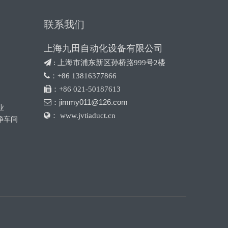
联系我们
上海九田自动化设备有限公司
 :
上海市浦东新区孙桥路999号2楼

：+86 13816377866

：+86 021-50187613
jimmy011@126.com

：
业

： www.jvtiaduct.cn
净车间