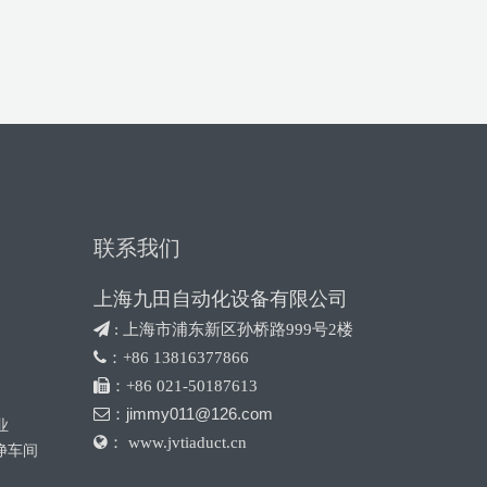
联系我们
上海九田自动化设备有限公司
 :
上海市浦东新区孙桥路999号2楼

：+86 13816377866

：+86 021-50187613
jimmy011@126.com

：
业

： www.jvtiaduct.cn
净车间