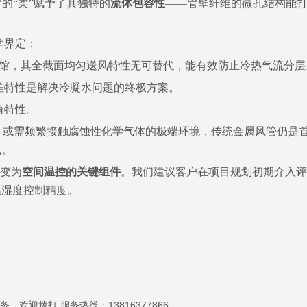
的“柔”赋予了其独特的
流体包容性
——管壁纤维的微孔结构能打
学界定：
体育馆，其全截面均匀送风特性无可替代，能有效防止冷热气流分层
温差特性是解决冷凝水问题的终极方案。
角特性。
）
或需频繁接触腐蚀性化学气体的极端环境，传统金属风管仍是
减。
转变为
空间温控的关键组件
。我们建议客户在项目规划初期介入评
温湿度控制精度。
欢迎拨打 服务热线：13816377866。