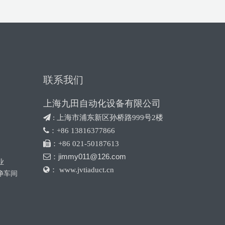
联系我们
上海九田自动化设备有限公司
 :
上海市浦东新区孙桥路999号2楼

：+86 13816377866

：+86 021-50187613
jimmy011@126.com

：
业

： www.jvtiaduct.cn
净车间