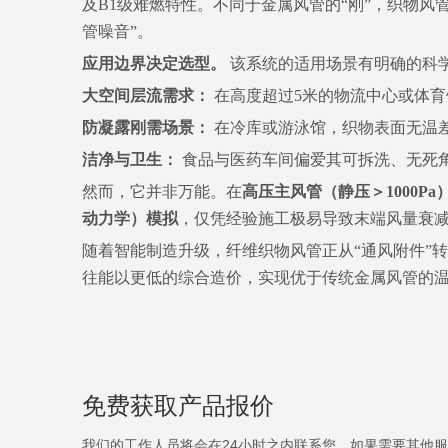
及B1级难燃特性。不同于金属风管的“刚”，织物风管
管噪音”。
应用边界决定选型。
​ 该系统的适用场景有明确的科
大空间层流需求：
​ 在高度超过5米的物流中心或
防凝露刚需场景：
​ 在冷库或游泳馆，织物表面无
洁净与卫生：
​ 食品与医药车间偏爱其可拆洗、无死
然而，它并非万能。在
高压主风管（静压＞1000Pa
动力学）模拟
，仅凭经验施工极易导致末端风量衰
随着智能制造升级，纤维织物风管正从“通风附件”
往能以更低的综合造价，实现优于传统金属风管的
免费获取产品报价
我们的工作人员将会在24小时之内联系您，如果需要其他服务，